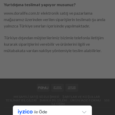
Yurtdışına teslimat yapıyor musunuz?
www.doralife.com.tr elektronik satış ve pazarlama
mağazamız üzerinden verilen siparişlerin teslimatı şu anda
yalnızca Türkiye sınırları içerisinde yapılmaktadır.
Türkiye dışından müşterilerimiz bizimle telefonla iletişim
kurarak siparişlerini verebilir ve ürünlerini ilgili ve
mütabakata varılan nakliye yöntemiyle teslim alabilirler.
MESAFELI SATIŞ SÖZLEŞMESI
ŞARTLAR VE KOŞULLAR
TESLIMAT BILGILERI
BANKA BILGILERI
ÜRÜN İADE FORMU
SSS
İLETIŞIM
Copyright 2026 ©
OmsaDesign